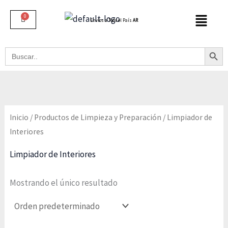
Ir
al
Envíos a Todo el País
AR
contenido
Botón De B
Buscar:
Inicio
/
Productos de Limpieza y Preparación
/ Limpiador de
Interiores
Limpiador de Interiores
Mostrando el único resultado