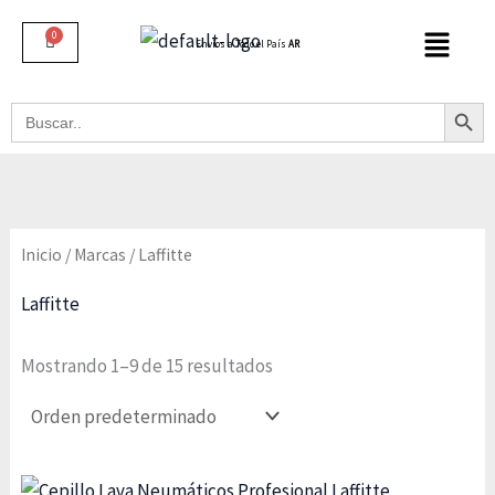
Ir
al
Envíos a Todo el País
AR
contenido
Botón De B
Buscar:
Inicio
/
Marcas
/ Laffitte
Laffitte
Mostrando 1–9 de 15 resultados