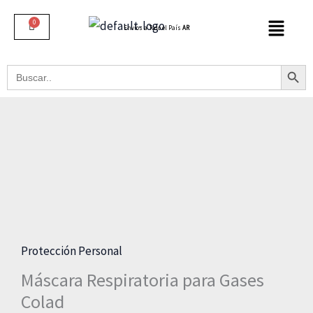
Ir
al
Envíos a Todo el País
AR
contenido
Botón De B
Buscar:
Máscara
Respiratoria
para
Gases
Colad
cantidad
Protección Personal
Máscara Respiratoria para Gases
Colad